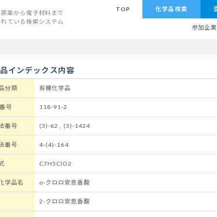
TOP
化学品検索
原薬から電子材料まで
されている検索システム
参加企
学品インデックス内容
品分類
有機化学品
 番号
118-91-2
法番号
(3)-62 , (3)-1424
法番号
4-(4)-164
式
C7H5ClO2
化学品名
o-クロロ安息香酸
2-クロロ安息香酸