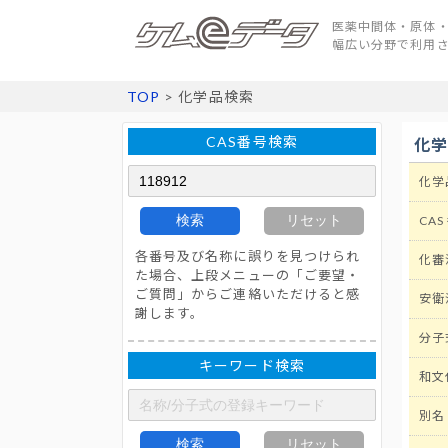
医薬中間体・原体・
幅広い分野で利用
TOP
> 化学品検索
CAS番号検索
化
化学
検索
リセット
CAS
各番号及び名称に誤りを見つけられ
化審
た場合、上段メニューの「ご要望・
ご質問」からご連絡いただけると感
安衛
謝します。
分子
キーワード検索
和文
別名
検索
リセット