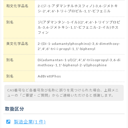
和文化学品名
2-(ジ-1-アダマンチルホスフィノ)-3,6-ジメトキ
シ-2',4',6'-トリ-i-プロピル-1,1'-ビフェニル
別名
ジ(アダマンタン-1-イル)(2',4',6'-トリイソプロピ
ル-3,6-ジメトキシ-1,1'-ビフェニル-2-イル)ホス
フィン
英文化学品名
2-(Di-1-adamantylphosphino)-3,6-dimethoxy-
2',4',6'-tri-i-propyl-1,1'-biphenyl
別名
Di(adamantan-1-yl)(2',4',6'-triisopropyl-3,6-di
methoxy-1,1'-biphenyl-2-yl)phosphine
別名
AdBrettPhos
CAS番号など各番号及び名称に誤りを見つけられた場合、上段メニ
ューの「ご要望・ご質問」からご連絡いただけると感謝します。
取扱区分
製造企業(1 件)