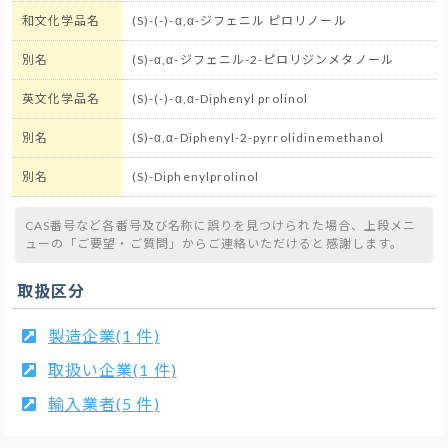
和文化学品名
(S)-(-)-α,α-ジフェニル ピロリノール
別名
(S)-α,α-ジフェニル-2-ピロリジンメタノール
英文化学品名
(S)-(-)-α,α-Diphenyl prolinol
別名
(S)-α,α-Diphenyl-2-pyrrolidinemethanol
別名
(S)-Diphenylprolinol
CAS番号など各番号及び名称に誤りを見つけられた場合、上段メニ
ューの「ご要望・ご質問」からご連絡いただけると感謝します。
取扱区分
製造企業(1 件)
取扱い企業(1 件)
輸入業者(5 件)