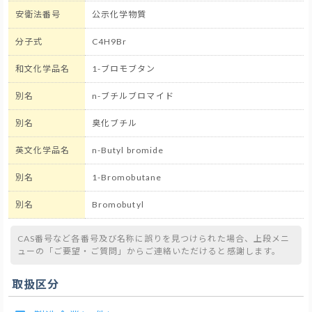
安衛法番号
公示化学物質
分子式
C4H9Br
和文化学品名
1-ブロモブタン
別名
n-ブチルブロマイド
別名
臭化ブチル
英文化学品名
n-Butyl bromide
別名
1-Bromobutane
別名
Bromobutyl
CAS番号など各番号及び名称に誤りを見つけられた場合、上段メニ
ューの「ご要望・ご質問」からご連絡いただけると感謝します。
取扱区分