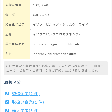
安衛法番号
1-(2)-240
分子式
C3H7ClMg
和文化学品名
イソプロピルマグネシウムクロライド
別名
イソプロピルクロロマグネシウム
英文化学品名
Isopropylmagnesium chloride
別名
Isopropylchloromagnesium
CAS番号など各番号及び名称に誤りを見つけられた場合、上段メニ
ューの「ご要望・ご質問」からご連絡いただけると感謝します。
取扱区分
製造企業(2 件)
取扱い企業(1 件)
輸入業者(5 件)