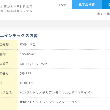
TOP
化学品検索
原薬から電子材料まで
されている検索システム
参加企
学品インデックス内容
品分類
有機化学品
 番号
100-85-6
法番号
(3)-2694, (9)-929
法番号
(9)-929
式
C10H16N
化学品名
ベンジルトリメチルアンモニウムヒドロキサイド
水酸化トリメチルベンジルアンモニウム