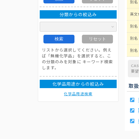
別名
分類からの絞込み
英文
別名
別名
検索
リセット
リストから選択してください。例え
別名
ば「無機化学品」を選択すると、こ
の分類のみを対象に キーワード検索
CA
します。
要
化学品用途からの絞込み
取
化学品用途検索