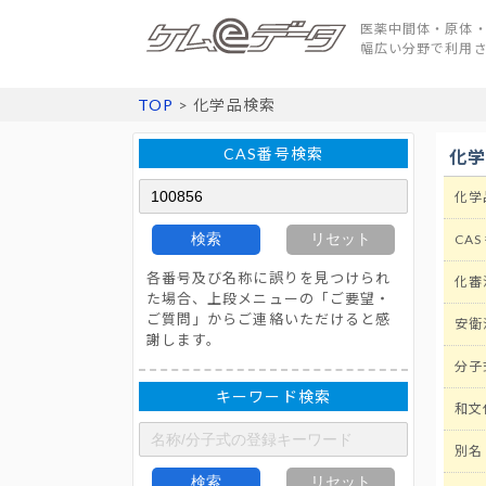
医薬中間体・原体・
幅広い分野で利用
TOP
> 化学品検索
CAS番号検索
化
化学
検索
リセット
CAS
各番号及び名称に誤りを見つけられ
化審
た場合、上段メニューの「ご要望・
ご質問」からご連絡いただけると感
安衛
謝します。
分子
キーワード検索
和文
別名
検索
リセット